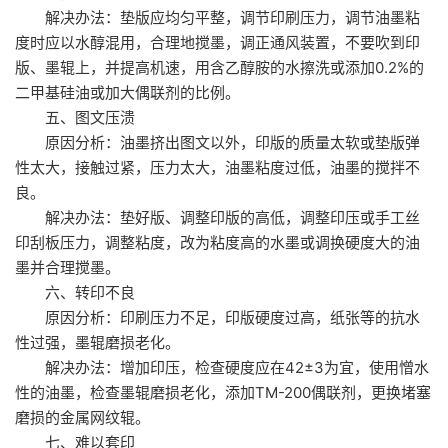
解决办法：垫版应均匀平整，调节印刷压力，调节油墨粘
度时应以水醇混用，合理地搅墨，调正通风装置，不要吹到印
版、墨辊上，并提高机速，用含乙醇胺的水擦洗或添加0.2%的
二甲基硅油或加大偶联剂的比例。
五、图文压溃
原因分析：油墨挤出图文以外，印版的质量太软或垫版弹
性太大，接触过紧，压力太大，油墨粘度过低，油墨的搅拌不
良。
解决办法：垫好版、调整印版的高低，调整印压或手工丝
印刮板压力，调整粘度，改为粘度高的水墨或调换硬度大的油
墨并合理搅墨。
六、转印不良
原因分析：印刷压力不足，印版硬度过高，纸张等的抗水
性过强，墨辊磨损老化。
解决办法：增加印压，检查硬度应在42±3为宜，使用憎水
性的油墨，检查墨辊磨损老化，添加TM-200偶联剂，更换堵塞
磨损的金属网纹辊。
七、难以套印