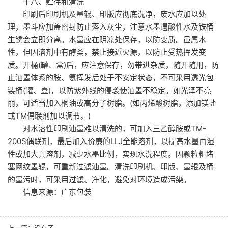
十八、贮存和清洗
印刷后印刷机及墨辊、印版应彻底洗净，废水应加以处
理，墨斗应加盖密封防止落入灰尘，注意水墨遇酸性水及铁桶
生锈会立即分离。水墨应在阴凉处保存，以防变质。虽属水
性，但因溶剂中有醇类，禁止接近火源，以防止受热挥发变
质。开桶(罐、盒)后，应注意保存，勿带进杂质，随开随用，防
止油墨体系的胺、氨挥发后处于不安定状态，不可采用透光包
装桶(罐、盒)，以防紫外线的侵袭使油墨不稳定。如光泽不亮
丽，可适当加入桐油或高分子树脂。(如丙烯酸树脂，添加镁盐
或TM偶联剂加以调节。)
对水溶性印刷油墨难以清洗的，可加入三乙醇胺或TM-
200S偶联剂，最后加入价廉的LLJ全能溶剂，以提高水墨再湿
性或加大真溶剂，减少水墨比例，实现水洗程度。因颗粒粗堵
塞网纹墨辊，可重新过滤油墨。清洗印刷机、印版、墨辊及桶
的墨污时，可采用过滤、净化，避免对环境造成污染。
信息来源：广东包装
上一篇：
没有了