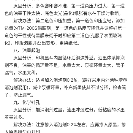
原因分析：多色套印套不准，第一道色压力过大，第一道
色的油墨干性太快，底色太光(晶化)纸张有水在干燥时收缩。
解决办法：第二道色印压加重，第一道色印压应轻，添加
适量的TM-200S偶联剂，第一道色的粘度应降低并调整好第一
道色的干性或待墨膜未彻干时即应第二道色(克服了表面玻璃
化)，印版溶胀并凸出变形，更换纸张。
八、油墨起泡
原因分析：印机墨斗内墨循环后泡沫外溢，油墨体系抑泡
剂不良，油墨的循环量不足，水量太大，泵循环量太大，管子
漏气，水墨太稀。
解决办法：适当加入消泡剂0.2%，(最好采用内外两种增塑
消泡剂混用)，减少泵循环量，补充新墨使其不过分稀，检查管
子，防止漏气。
九、化学针孔
原因分析：加消泡剂过量，油墨冲淡过分，低粘度的水墨
着墨过多。
解决办法：注意掺入消泡剂0.2%左右，应再掺入原墨，掺
入原墨搅匀再开印。