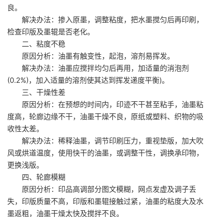
良。
解决办法：掺入原墨，调整粘度，把水墨搅匀后再印刷，
检查印版及墨辊是否老化。
二、粘度不稳
原因分析：油墨有触变性，起泡，溶剂易挥发。
解决办法：油墨应搅拌均匀后再用，加适量的消泡剂
(0.2%)，加入适量的溶剂使其达到挥发递度平衡)。
三、干燥性差
原因分析：在预想的时间内，印迹不干甚至粘手，油墨粘
度高，轮廊边缘不干，油墨干燥不良，原纸或塑料、织物的吸
收性太差。
解决办法：稀释油墨，调节印刷压力，重视垫版，加大吹
风或烘道温度，使用快干的油墨，或调整干性，调换承印物，
更换浅版。
四、轮廊模糊
原因分析：印品高调部分图文模糊，网点发虚及调子丢
失，印版质量不高，印版和墨辊接触过紧，油墨的粘度大及水
墨返粗，油墨干燥太快及搅拌不良。