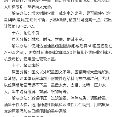
剂与连结料的溶解度不平衡，而对颜填料湿润性差，纸张表面
太粗糙或铝、塑表面太光滑。
解决办法：增大树脂含量，减少水的比例，尽可能使Vi(含
量)与δ(溶解度)达到平衡，水墨印刷时粘度尽可能高一点，超出
计算值18～25℃。
十六、耐性不良
原因分析：耐水、耐光、耐磨、耐碱不良。
解决办法：使用适当油墨(坚固墨膜形成后其pH值应控制在
7～7.5之间)，更换耐光油墨或添加0.2%的抗紫外线吸收剂或无
机云母粉，使用墨性较软水墨。
十七、堵网堵版
原因分析：图文以外积墨图文不清，墨辊两端大量堆积似
墨渣物，油墨体系颜填料不耐碱性连结料而被中和堆积，尤其
以丝网版堵塞而漏不下墨，墨量太大、太粗、太稀，压力太
大，墨中混有纸屑、塑屑、织物屑等。
解决办法：减轻印压，过滤油墨，消除杂质，调整给墨，
油墨干性太快，选用耐碱性颜填料及碱性活性助剂，用粘度适
宜的原墨添加在已经印刷的墨中调解。