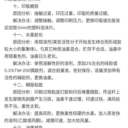
十、印版磨损
原因分析：接触过紧，印压过重，印版的质量过硬。
解决办法：调整接触，调整印刷压力，更换印版或在版背
后加垫3mm的塑料泡沫片。
十一、水墨胶化
原因分析：用错溶剂(某些活性分子开始发生缔合而形成胶
粒大小的集聚体)，与其它种类油墨混合，贮存不合适，油墨中
用错着色剂，油墨日久老化。
解决办法：使用溶解性好的溶剂，添加2%左右的硅胶或
0.3%TM-200偶联剂，调合前量准，密封保存，适量添加带有
活性的辅助剂，更换油墨。
十二、糊版粘脏
原因分析：印刷过程粘连打脏和印后堆叠蹭脏，传送杆上
发生摩擦而剥膜产生污损，油墨干速过慢，印速过快，通风给
热不当，墨性太软。
解决办法：提高风吹，更换墨性较硬的水墨，加入挥发快
的溶剂(乙醇或丙酮)，减慢印速，加大给风量。
十三、油墨褪色