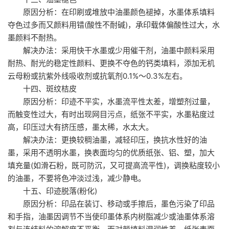
原因分析：在印刷或堆放中油墨颜色褪掉，水墨体系填料
夺色过多而又颜料用错(酸性不耐碱)，承印载体偏酸性过大，水
墨颜料不耐热。
解决办法：采用快干水墨或少用催干剂，油墨中颜料采用
耐热、耐光的稳定性颜料、更换不夺色的钙类填料，添加无机
云母粉或抗紫外线吸收剂或抗氧剂0.1%～0.3%左右。
十四、斑纹桔皮
原因分析：印迹不平实，水墨流平性太差，增塑剂过量，
而触变性过大，有时出现网目污点，纸张不平实，水墨粘度过
高，印压过大有挤压感，墨太稀，水太大。
解决办法：更换较稠油墨，减轻印压，换抗水性好的油
墨，采用不透明水墨，换表面均匀的优质纸张、铝、塑，加大
填充量(如滑石粉，既可防沉，又可提高流平性)，调换粘度较小
的油墨，不要将色冲淡过浅，减少静电。
十五、印迹脱落(粉化)
原因分析：印品在装订、移动或手擦后，墨色污染了印品
和手指，油墨因调节不当使印墨体系内树脂减少或油墨体系溶