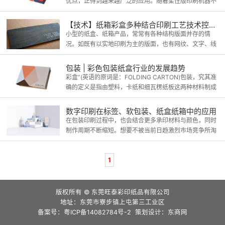
优点，正得到越来越广泛的应用。随着柔性版印刷机器不
断发展，将促使包装印刷行业对水基油墨和各种新型柔性
油墨的需求更为急迫，需求量将进一步加大。
【技术】纸箱彩盒多种结合印刷工艺技术控制方法
小型的纸盒、纸箱产品，常常有各种结构版面并存的情
况。如既有以实地印刷为主的版面，也有网纹、文字、线
条和实地图案并存的印刷版面;既有光谱色彩不能显示的
金、银色版面，又有专色、四原色并存的版面。
包装 | 彩色包装纸盒行业的发展趋势
彩盒”(英语的原词是：FOLDING CARTON)包装，究其准
确的定义是指由塑料，卡纸和细瓦楞纸板这两种材料制成
的折叠纸盒和彩色细瓦楞箱。
数字印刷在标签、软包装、纸盒纸箱中的应用
在包装印刷过程中，也会结合更多承印材料与颜色，同时
制作周期不断缩短。想要不被当前日趋激烈市场竞争所淘
汰，生产企业一般被要求用最短时间，多次反复更改原先
产品相关信息或设计图案。
1
版权所有 © 东莞旺泰彩印纸品有限公司
地址：东莞市寮步镇上屯第三工业区
备案号：粤ICP备14082784号-2 策划设计：
东商网