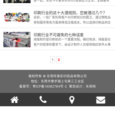
接一批，东莞今年要关停5000家散乱污企业，全国要关
停17万散乱污企业。多省相继出台燃煤、生物质锅炉清
零、夏季停限产、包装印刷企业涉VOCs工序停产等方
印刷行业的这十大潜规则，您被潜过几个？
案。
目前，一些厂家利用客户对印刷知识的匮乏，通过牺牲品
质和服务等各方面来降低压缩成本，所以选择印刷品供应
商时既不能选择最高报价更不能选择最低报价，这是亘古
不变的淘汰选择法则，还要选择有实力，信誉度好，重视
印刷行业不可避免的七种误差
品牌经营的诚信供应商。
排版制作是印刷前的一个重要流程。确切地讲，排版是在
客户的授意和要求下，由设计制作人员使用相应软件从事
的一项文字编排工作。
1
2
版权所有 © 东莞旺泰彩印纸品有限公司
地址：东莞市寮步镇上屯第三工业区
备案号：粤ICP备14082784号-2 策划设计：
东商网