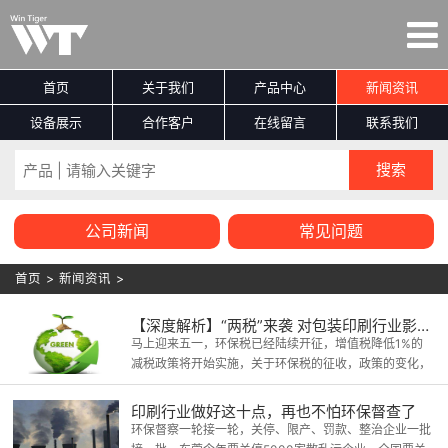
首页
关于我们
产品中心
新闻资讯
设备展示
合作客户
在线留言
联系我们
公司新闻
常见问题
首页
>
新闻资讯
>
【深度解析】“两税”来袭 对包装印刷行业影响几何？
马上迎来五一，环保税已经陆续开征，增值税降低1%的
减税政策将开始实施，关于环保税的征收，政策的变化，
在业内总能激起一些波澜，有客户想借此降价，但有供货
商却声称不可能的。
印刷行业做好这十点，再也不怕环保督查了
环保督察一轮接一轮，关停、限产、罚款、整治企业一批